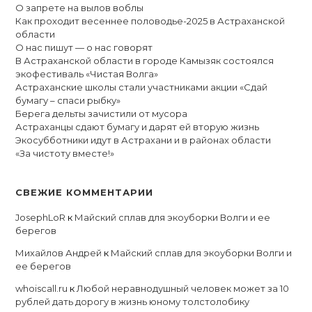
О запрете на вылов воблы
Как проходит весеннее половодье-2025 в Астраханской
области
О нас пишут — о нас говорят
В Астраханской области в городе Камызяк состоялся
экофестиваль «Чистая Волга»
Астраханские школы стали участниками акции «Сдай
бумагу – спаси рыбку»
Берега дельты зачистили от мусора
Астраханцы сдают бумагу и дарят ей вторую жизнь
Экосубботники идут в Астрахани и в районах области
«За чистоту вместе!»
СВЕЖИЕ КОММЕНТАРИИ
JosephLoR
к
Майский сплав для экоуборки Волги и ее
берегов
Михайлов Андрей
к
Майский сплав для экоуборки Волги и
ее берегов
whoiscall.ru
к
Любой неравнодушный человек может за 10
рублей дать дорогу в жизнь юному толстолобику