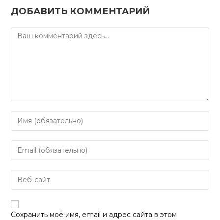
ДОБАВИТЬ КОММЕНТАРИЙ
Комментарий
Введите
свое
имя
Введите
или
свой
имя
email-
пользователя,
Введите
адрес,
чтобы
URL
чтобы
прокомментировать
вашего
прокомментировать
веб-
Сохранить моё имя, email и адрес сайта в этом
сайта