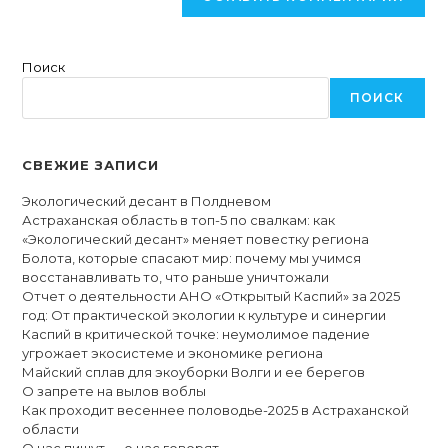
Поиск
ПОИСК
СВЕЖИЕ ЗАПИСИ
Экологический десант в Полдневом
Астраханская область в топ-5 по свалкам: как
«Экологический десант» меняет повестку региона
Болота, которые спасают мир: почему мы учимся
восстанавливать то, что раньше уничтожали
Отчет о деятельности АНО «Открытый Каспий» за 2025
год: От практической экологии к культуре и синергии
Каспий в критической точке: неумолимое падение
угрожает экосистеме и экономике региона
Майский сплав для экоуборки Волги и ее берегов
О запрете на вылов воблы
Как проходит весеннее половодье-2025 в Астраханской
области
О нас пишут — о нас говорят