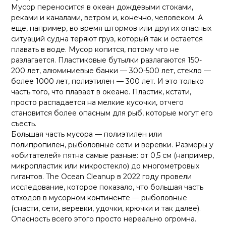
Мусор переносится в океан дождевыми стоками,
реками и каналами, ветром и, конечно, человеком. А
еще, например, во время штормов или других опасных
ситуаций судна теряют груз, который так и остается
плавать в воде. Мусор копится, потому что не
разлагается. Пластиковые бутылки разлагаются 150-
200 лет, алюминиевые банки — 300-500 лет, стекло —
более 1000 лет, полиэтилен — 300 лет. И это только
часть того, что плавает в океане. Пластик, кстати,
просто распадается на мелкие кусочки, отчего
становится более опасным для рыб, которые могут его
съесть.
Большая часть мусора — полиэтилен или
полипропилен, рыболовные сети и веревки. Размеры у
«обитателей» пятна самые разные: от 0,5 см (например,
микропластик или микростекло) до многометровых
гигантов. The Ocean Cleanup в 2022 году провели
исследование, которое показало, что большая часть
отходов в мусорном континенте — рыболовные
(снасти, сети, веревки, удочки, крючки и так далее).
Опасность всего этого просто нереально огромна.