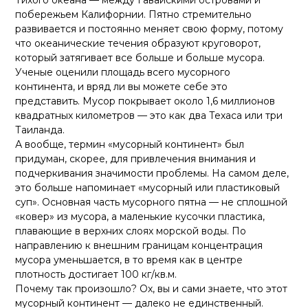
побережьем Калифорнии. Пятно стремительно
развивается и постоянно меняет свою форму, потому
что океанические течения образуют круговорот,
который затягивает все больше и больше мусора.
Ученые оценили площадь всего мусорного
континента, и вряд ли вы можете себе это
представить. Мусор покрывает около 1,6 миллионов
квадратных километров — это как два Техаса или три
Таиланда.
А вообще, термин «мусорный континент» был
придуман, скорее, для привлечения внимания и
подчеркивания значимости проблемы. На самом деле,
это больше напоминает «мусорный или пластиковый
суп». Основная часть мусорного пятна — не сплошной
«ковер» из мусора, а маленькие кусочки пластика,
плавающие в верхних слоях морской воды. По
направлению к внешним границам концентрация
мусора уменьшается, в то время как в центре
плотность достигает 100 кг/кв.м.
Почему так произошло? Ох, вы и сами знаете, что этот
мусорный континент — далеко не единственный.