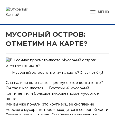
Перейти
к
МЕНЮ
содержимому
МУСОРНЫЙ ОСТРОВ:
ОТМЕТИМ НА КАРТЕ?
Мусорный остров: отметим на карте? Спаси рыбку!
Слышали ли вы о настоящем мусорном континенте?
Он так и называется — Восточный мусорный
континент или большое тихоокеанское мусорное
пятно.
Как вы уже поняли, это крупнейшее скопление
морского мусора, которое находится в северной части
Тихого океана — между Гавайскими островами и