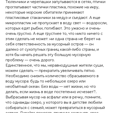
Тюленчики и черепашки запутываются в сетях, птички
проглатывают частички пластика, похожие на икру,
некоторые морские обитатели принимают
пластиковые стаканчики за медуз и съедают. А еще
микропластик не пропускает в воду свет — водоросли,
которых едят рыбки, погибают. Это ужасно и очень-
очень грустно. А еще грустнее то, что никто ничего с
этим сделать не может: ни одна страна не берет на
себя ответственность за мусорный остров — он
далеко от сухопутных границ какой-либо страны, и
хотя бы начать решать эту большую мусорную
проблему — очень дорого.
Единственное, что мы, неравнодушные жители суши,
можем сделать — прекратить увеличивать пятно.
Необходимо снизить количество сбрасываемого в
воду мусора: будь то небольшое озеро или
необъятный океан. Без воды — нет жизни, но что
делать, если жизнь в воде постепенно исчезает?..
Выбрасывая мусор на асфальт или в речку, помните,
что однажды озеро, у которого вы в детстве любили
собираться с семьей, может превратиться в мусорный
остров. Давайте помогать природе сохранять свое