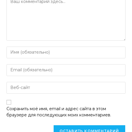
Введите
свое
имя
Введите
или
свой
имя
email-
пользователя,
Введите
адрес,
чтобы
URL
чтобы
прокомментировать
вашего
прокомментировать
веб-
Сохранить моё имя, email и адрес сайта в этом
сайта
браузере для последующих моих комментариев.
(необязательно)