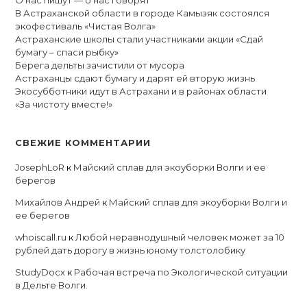
В Астраханской области в городе Камызяк состоялся
экофестиваль «Чистая Волга»
Астраханские школы стали участниками акции «Сдай
бумагу – спаси рыбку»
Берега дельты зачистили от мусора
Астраханцы сдают бумагу и дарят ей вторую жизнь
Экосубботники идут в Астрахани и в районах области
«За чистоту вместе!»
СВЕЖИЕ КОММЕНТАРИИ
JosephLoR
к
Майский сплав для экоуборки Волги и ее
берегов
Михайлов Андрей
к
Майский сплав для экоуборки Волги и
ее берегов
whoiscall.ru
к
Любой неравнодушный человек может за 10
рублей дать дорогу в жизнь юному толстолобику
StudyDocx
к
Рабочая встреча по Экологической ситуации
в Дельте Волги.